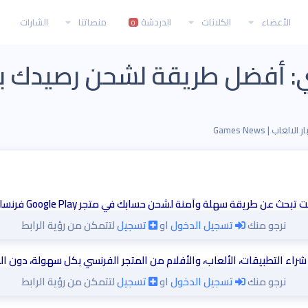
الأعضاء
الكلانات
الدردشة
منصاتنا
الشارات
0
ي: أفضل طريقة لشحن رصيدك 
 الالعاب | Games News
 تبحث عن طريقة سهلة وآمنة لشحن حسابك في متجر Google Play فرنسا، فإن
نرجو منك
تسجيل الدخول
او
تسجيل
لتتمكن من رؤية الرابط
اء التطبيقات، الألعاب، والأفلام من المتجر الفرنسي بكل سهولة، دون ال
نرجو منك
تسجيل الدخول
او
تسجيل
لتتمكن من رؤية الرابط