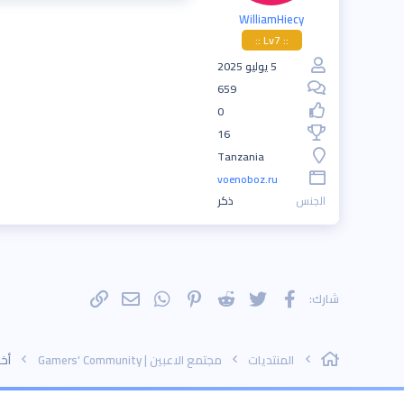
WilliamHiecy
:: Lv7 ::
5 يوليو 2025
659
0
16
Tanzania
voenoboz.ru
الجنس
ذكر
فيسبوك
تويتر
Reddit
Pinterest
WhatsApp
الرابط
البريد الإلكتروني
شارك:
المنتديات
مجتمع الاعبين | Gamers' Community
أخبار