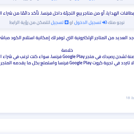
اقات الهدايا، أو من متاجر بيع التجزئة داخل فرنسا. تأكد دائمًا من شرا
نرجو منك
تسجيل الدخول
او
تسجيل
لتتمكن من رؤية الرابط
د العديد من المتاجر الإلكترونية التي توفر لك إمكانية استلام الكود مباشرة 
خلاصة
في الختام، تعتبر بطاقات قوقل بلاي فرنسي وسيلة رائعة وآمنة لشحن ر
نسا واستمتع بكل ما يقدمه المتجر الفرنسي من محتوى مميز!
ط
18