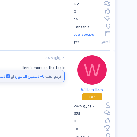
659
0
16
Tanzania
voenoboz.ru
الجنس
ذكر
5 يوليو 2025
W
Here's more on the topic
نرجو منك
تسجيل الدخول
او
تسج
WilliamHiecy
:: Lv7 ::
5 يوليو 2025
659
0
16
Tanzania