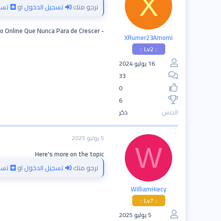
X
نرجو منك
تسجيل الدخول
او
تسج
- O Cassino Online Que Nunca Para de Crescer!
XRumer23Amomi
:: Lv2 ::
16 يوليو 2024
33
0
6
الجنس
ذكر
5 يوليو 2025
W
Here's more on the topic
نرجو منك
تسجيل الدخول
او
تسج
WilliamHiecy
:: Lv7 ::
5 يوليو 2025