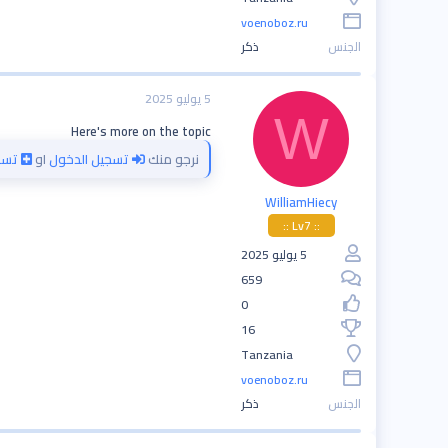
voenoboz.ru
الجنس
ذكر
5 يوليو 2025
W
Here's more on the topic
نرجو منك
تسجيل الدخول
او
تسج
WilliamHiecy
:: Lv7 ::
5 يوليو 2025
659
0
16
Tanzania
voenoboz.ru
الجنس
ذكر