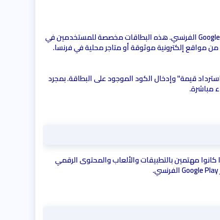
بطاقات قوقل بلاي فرنسي هي بطاقات مسبقة الدفع تحتوي على مبلغ مالي معين، يمكنك استخدامها لشحن رصيدك في متجر Google Play الفرنسي. هذه البطاقات مخصصة للمستخدمين في
من مواقع إلكترونية موثوقة أو متاجر محلية في فرنسا.
استخدام كود Google فرنسي سهلة جدًا. كل ما عليك هو الدخول إلى تطبيق Google Play، ثم اختيار "استرداد قيمة" وإدخال الكود الموجود على البطاقة. بمجرد
ء مباشرة.
إذا كانوا مهتمين بالتطبيقات والألعاب والمحتوى الرقمي