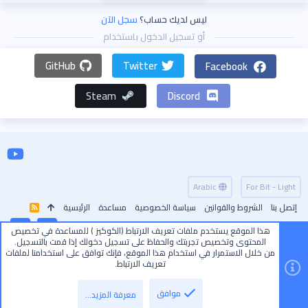
ليس لديك حساب؟
سجل الآن
أو تسجيل الدخول باستخدام
GitHub
Twitter
Facebook
Steam
Discord
Arabic
For Bit - Light
إتصل بنا
الشروط والقوانين
سياسة الخصوصية
مساعدة
الرئيسية
R
S
S
هذا الموقع يستخدم ملفات تعريف الارتباط (الكوكيز ) للمساعدة في تخصيص
أعلى
أسفل
المحتوى وتخصيص تجربتك والحفاظ على تسجيل دخولك إذا قمت بالتسجيل.
من خلال الاستمرار في استخدام هذا الموقع، فإنك توافق على استخدامنا لملفات
تعريف الارتباط.
موافق
معرفة المزيد…