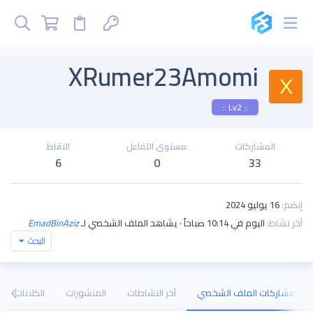
XRumer23Amomi
X
:: Lv2 ::
المشاركات
مستوى التفاعل
النقاط
6
0
33
إنضم
16 يوليو 2024
آخر نشاط
اليوم في 10:14 صباحاً
·
يشاهد الملف الشخصي لـ
EmadBinAziz
البحث
مشاركات الملف الشخصي
آخر النشاطات
المنشورات
الكلانات