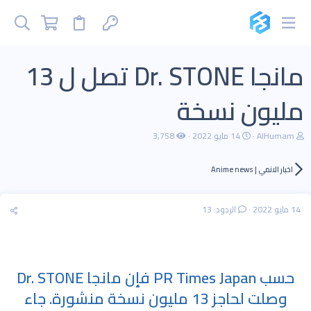
مانجا Dr. STONE تصل ل 13
مليون نسخة
ب
ت
AlHumam
14 مايو 2022
3,758
ا
ا
د
ر
ئ
ي
اخبار الانمي | Anime news
ا
خ
ل
ا
م
ل
14 مايو 2022
الردود: 13
و
ب
ض
د
و
ء
ع
حسب PR Times Japan فإن مانجا Dr. STONE
وصلت لحاجز 13 مليون نسخة منشورة. جاء