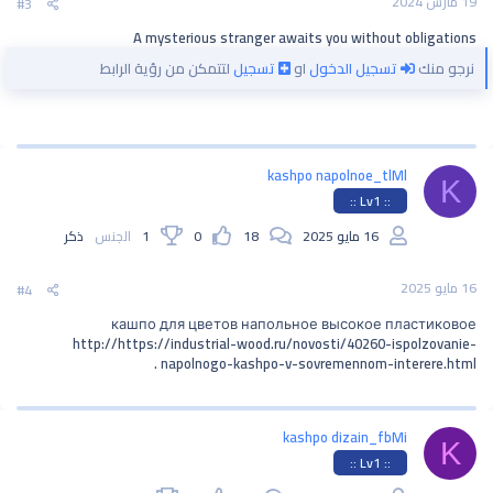
19 مارس 2024
#3
A mysterious stranger awaits you without obligations
نرجو منك
تسجيل الدخول
او
تسجيل
لتتمكن من رؤية الرابط
kashpo napolnoe_tlMl
K
:: Lv1 ::
16 مايو 2025
18
0
1
الجنس
ذكر
16 مايو 2025
#4
кашпо для цветов напольное высокое пластиковое
http://https://industrial-wood.ru/novosti/40260-ispolzovanie-
napolnogo-kashpo-v-sovremennom-interere.html .
kashpo dizain_fbMi
K
:: Lv1 ::