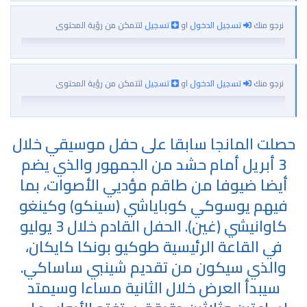
نرجو منك
تسجيل الدخول
او
تسجيل
لتتمكن من رؤية المحتوى
نرجو منك
تسجيل الدخول
او
تسجيل
لتتمكن من رؤية المحتوى
حصلت المانجا سابقا على حفل موسيقي خلال
3 أبريل أمام حشد من الجمهور والذي يضم
أيضا ضيوفا من طاقم مؤديي الأصوات، بما
فيهم يوسوكي كوباياشي (سينكو) وكينغو
كاوانيشي (غين). الحفل القادم خلال 3 يوليو
في القاعة الرئيسية طوكيو بونكا كايكان،
والذي سيكون من تقديم شينبي ساساكي.
سيبدأ العرض خلال الثانية مساءا وسيمتد