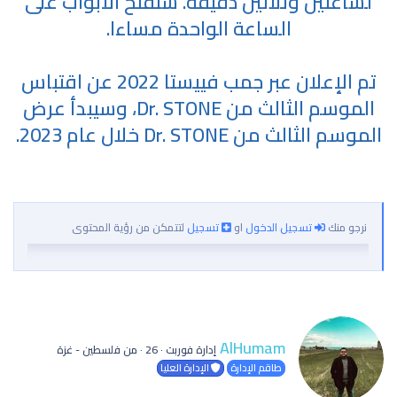
لساعتين وثلاثين دقيقة. ستفتح الأبواب على
الساعة الواحدة مساءا.
تم الإعلان عبر جمب فييستا 2022 عن اقتباس
الموسم الثالث من Dr. STONE، وسيبدأ عرض
الموسم الثالث من Dr. STONE خلال عام 2023.
نرجو منك
تسجيل الدخول
او
تسجيل
لتتمكن من رؤية المحتوى
ك
AlHumam
إدارة فوربت
·
26
·
من
فلسطين - غزة
ت
طاقم الإدارة
الإدارة العليا
ب
ب