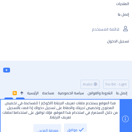
المنتديات
إتصل بنا
قائمة المستخدم
تسجيل الدخول
Arabic
For Bit - Light
إتصل بنا
الشروط والقوانين
سياسة الخصوصية
مساعدة
الرئيسية
R
S
S
هذا الموقع يستخدم ملفات تعريف الارتباط (الكوكيز ) للمساعدة في تخصيص
أعلى
أسفل
المحتوى وتخصيص تجربتك والحفاظ على تسجيل دخولك إذا قمت بالتسجيل.
من خلال الاستمرار في استخدام هذا الموقع، فإنك توافق على استخدامنا لملفات
تعريف الارتباط.
موافق
معرفة المزيد…