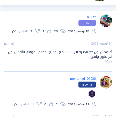
و
ا
س
ط
R-1st
ة
:: Lv2 ::
18 نوفمبر 2023
20
1
3
الجنس
ذكر
24 نوفمبر 2023
#2
أعتقد أن لون خط الكتابة لا يتناسب مع الوضع المظلم للموقع، الأفضل لون
آخر يكون واضح
شكرا
mohamed101020
:: Lv1 ::
11 سبتمبر 2021
2
0
1
الجنس
ذكر