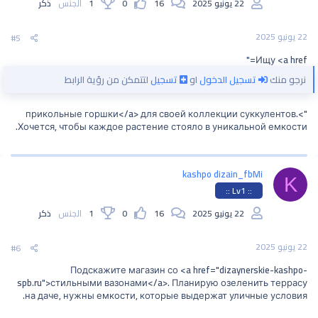
22 يونيو 2025
16
0
1
الجنس
ذكر
22 يونيو 2025
#5
Ищу <a href="
نرجو منك
تسجيل الدخول
او
تسجيل
لتتمكن من رؤية الرابط
">прикольные горшки</a> для своей коллекции суккулентов.
Хочется, чтобы каждое растение стояло в уникальной емкости.
kashpo dizain_fbMi
K
:: Lv1 ::
22 يونيو 2025
16
0
1
الجنس
ذكر
22 يونيو 2025
#6
Подскажите магазин со <a href="dizaynerskie-kashpo-
spb.ru">стильными вазонами</a>. Планирую озеленить террасу
на даче, нужны емкости, которые выдержат уличные условия.