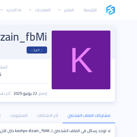
الرئيسية
المتجر
المنتديات
ما الجديد
izain_fbMi
K
:: Lv1 ::
المش
6
إنضم
22 يونيو 2025
آخر نش
مشاركات الملف الشخصي
آخر النشاطات
المنشورات
ا
لا توجد رسائل في الملف الشخصي لـ kashpo dizain_fbMi حتى الآن.