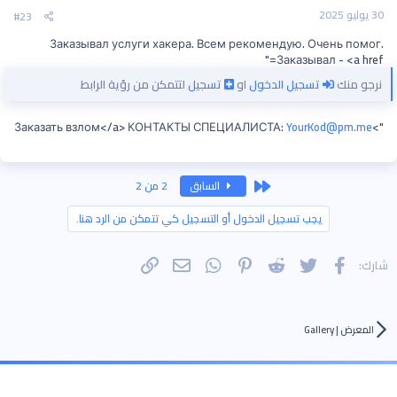
30 يوليو 2025
#23
Заказывал услуги хакера. Всем рекомендую. Очень помог.
Заказывал - <a href="
نرجو منك
تسجيل الدخول
او
تسجيل
لتتمكن من رؤية الرابط
YourKod@pm.me
">Заказать взлом</a> КОНТАКТЫ СПЕЦИАЛИСТА:
الأول
السابق
2 من 2
يجب تسجيل الدخول أو التسجيل كي تتمكن من الرد هنا.
فيسبوك
تويتر
Reddit
Pinterest
WhatsApp
الرابط
البريد الإلكتروني
شارك:
المعرض | Gallery