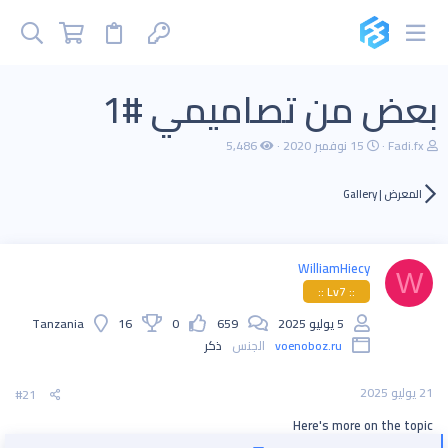
بعض من تصاميمي #1
ب
ت
Fadi.fx
15 نوفمبر 2020
5,486
ا
ا
د
ر
ئ
ي
المعرض | Gallery
ا
خ
ل
ا
م
ل
و
ب
WilliamHiecy
ض
د
W
و
ء
:: Lv7 ::
ع
5 يوليو 2025
659
0
16
Tanzania
voenoboz.ru
الجنس
ذكر
21 يوليو 2025
#21
Here's more on the topic