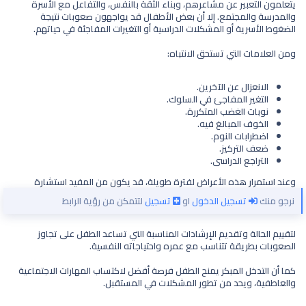
يتعلمون التعبير عن مشاعرهم، وبناء الثقة بالنفس، والتفاعل مع الأسرة
والمدرسة والمجتمع. إلا أن بعض الأطفال قد يواجهون صعوبات نتيجة
الضغوط الأسرية أو المشكلات الدراسية أو التغيرات المفاجئة في حياتهم.
ومن العلامات التي تستحق الانتباه:
الانعزال عن الآخرين.
التغير المفاجئ في السلوك.
نوبات الغضب المتكررة.
الخوف المبالغ فيه.
اضطرابات النوم.
ضعف التركيز.
التراجع الدراسي.
وعند استمرار هذه الأعراض لفترة طويلة، قد يكون من المفيد استشارة
نرجو منك
تسجيل الدخول
او
تسجيل
لتتمكن من رؤية الرابط
لتقييم الحالة وتقديم الإرشادات المناسبة التي تساعد الطفل على تجاوز
الصعوبات بطريقة تتناسب مع عمره واحتياجاته النفسية.
كما أن التدخل المبكر يمنح الطفل فرصة أفضل لاكتساب المهارات الاجتماعية
والعاطفية، ويحد من تطور المشكلات في المستقبل.