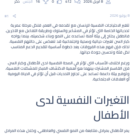
8 أبريل 2026
412
0
16
الجنس
ذكر
8 يوليو 2026
#1
تتغير الاحتياجات النفسية للإنسان مع تقدمه في العمر، فلكل مرحلة عمرية
تحدياتها الخاصة التي تؤثر في المشاعر والسلوك وطريقة التفاعل مع الآخرين.
فالطفل يحتاج إلى بيئة آمنة تساعده على النمو وبناء شخصيته، بينما يواجه
كبار السن تغيرات حياتية وصحية واجتماعية قد تنعكس على حالتهم النفسية.
لذلك فإن فهم هذه الفروقات يعد خطوة أساسية لتقديم الدعم المناسب
لكل فئة وتحسين جودة حياتها.
ورغم اختلاف الأسباب التي تؤثر في الصحة النفسية لدى الأطفال وكبار السن،
فإن القاسم المشترك بينهما هو أهمية الاكتشاف المبكر للمشكلات النفسية،
وتوفير بيئة داعمة تساعد على تجاوز التحديات قبل أن تؤثر في الحياة اليومية
أو العلاقات الاجتماعية.
التغيرات النفسية لدى
الأطفال​
يمر الأطفال بمراحل متتابعة من النمو النفسي والعاطفي، وخلال هذه المراحل