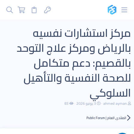
مركز استشارات نفسيه
بالرياض ومركز علاج التوحد
بالقصيم: دعم متكامل
للصحة النفسية والتأهيل
السلوكي
ب
ت
ahmed ayman
3 يونيو 2026
83
ا
ا
د
ر
ئ
ي
المنتدى العام | Public Forum
ا
خ
ل
ا
م
ل