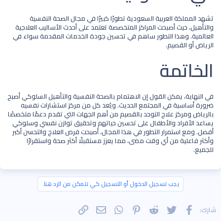
تشهد المملكة العربية السعودية تطورًا كبيرًا في مجال الصحة النفسية
والتأهيل، حيث أصبحت المراكز المتخصصة تعتمد على أحدث الأساليب العلاجية
العالمية. وهذا التطور ساهم في تحسين جودة الخدمات المقدمة سواء في
الرياض أو القصيم.
الخاتمة​
في النهاية، يمكن القول إن الاهتمام بالصحة النفسية والتأهيل السلوكي أصبح
ضرورة أساسية في المجتمع الحديث. ويُعد كل من
مركز استشارات نفسيه
بالرياض
و
مركز علاج التوحد بالقصيم
من أهم الجهات التي تقدم دعمًا متخصصًا
يساعد الأفراد والأطفال على تحسين حياتهم وتحقيق توازن نفسي وسلوكي
أفضل. ومع استمرار التطور في هذا المجال، أصبحت فرص العلاج والتحسن أكبر
وأكثر فاعلية من أي وقت مضى، مما يعزز مستقبلًا أكثر صحة واستقرارًا
للجميع.
يجب تسجيل الدخول أو التسجيل كي تتمكن من الرد هنا.
فيسبوك
تويتر
Reddit
Pinterest
WhatsApp
الرابط
البريد الإلكتروني
شارك: