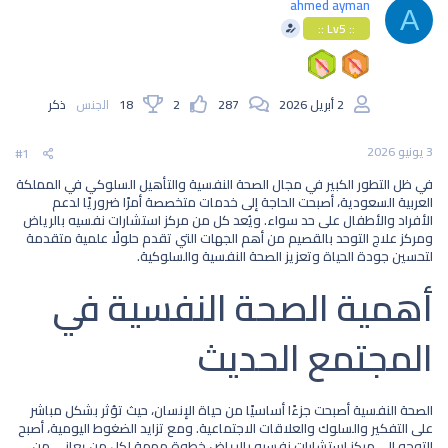
ahmed ayman
و
ب
A
ض
د
:: Lv5 ::
و
ء
ع
2 أبريل 2026
287
2
18
الجنس
ذكر
3 يونيو 2026
#1
في ظل التطور الكبير في مجال الصحة النفسية والتأهيل السلوكي في المملكة
العربية السعودية، أصبحت الحاجة إلى خدمات متخصصة أمرًا ضروريًا لدعم
الأفراد والأطفال على حد سواء. ويُعد كل من
مركز استشارات نفسيه بالرياض
و
مركز علاج التوحد بالقصيم
من أهم الجهات التي تقدم حلولًا علمية متقدمة
لتحسين جودة الحياة وتعزيز الصحة النفسية والسلوكية.
أهمية الصحة النفسية في
المجتمع الحديث​
الصحة النفسية أصبحت جزءًا أساسيًا من حياة الإنسان، حيث تؤثر بشكل مباشر
على التفكير والسلوك والعلاقات الاجتماعية. ومع تزايد الضغوط اليومية، أصبح
التوجه إلى
مركز استشارات نفسيه بالرياض
خطوة مهمة لكل من يعاني من