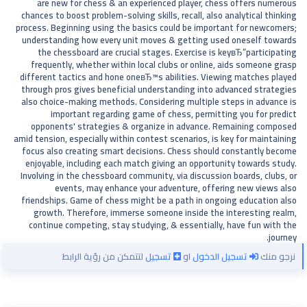
are new for chess & an experienced player, chess offers numerous
chances to boost problem-solving skills, recall, also analytical thinking
process. Beginning using the basics could be important for newcomers;
understanding how every unit moves & getting used oneself towards
the chessboard are crucial stages. Exercise is keyвЂ”participating
frequently, whether within local clubs or online, aids someone grasp
different tactics and hone oneвЂ™s abilities. Viewing matches played
through pros gives beneficial understanding into advanced strategies
also choice-making methods. Considering multiple steps in advance is
important regarding game of chess, permitting you for predict
opponents' strategies & organize in advance. Remaining composed
amid tension, especially within contest scenarios, is key for maintaining
focus also creating smart decisions. Chess should constantly become
enjoyable, including each match giving an opportunity towards study.
Involving in the chessboard community, via discussion boards, clubs, or
events, may enhance your adventure, offering new views also
friendships. Game of chess might be a path in ongoing education also
growth. Therefore, immerse someone inside the interesting realm,
continue competing, stay studying, & essentially, have fun with the
journey.
نرجو منك
تسجيل الدخول
او
تسجيل
لتتمكن من رؤية الرابط