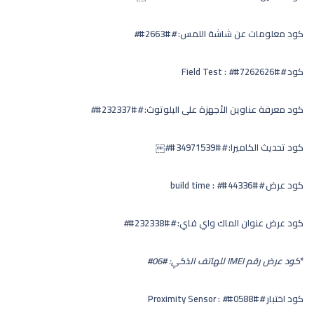
كود معلومات عن شاشة اللمس:
#
#2663#
#
كود Field Test :
#
#7262626#
#
كود معرفة عناوين الأجهزة على البلوتوث:
#
#232337#
#
كود تحديث الكاميرا:
#
#34971539#
#￼
كود عرض build time :
#
#44336#
#
كود عرض عنوان الماك واي فاي:
#
#232338#
#
*
كود عرض رقم IMEI للهاتف الذكي:
#06#
كود اختبار Proximity Sensor :
#
#0588#
#