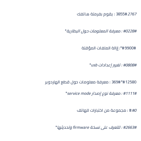
2767
3855#
: يقوم بفرمتة هاتفك
#0228#
: معرفة المعلومات حول البطارية
*
#9900#*: إزالة الملفات المؤقتة
#0808#
: تغيير إعدادات usb
*
#12580*369# : معرفة معلومات حول قطع الهاردوير
#1111#
: معرفة نوع إصدار service mode
*
#0
#
: مجموعة من اختبارات للهاتف
#2663#
: للتعرف على نسخة firmware وتحديثها
*