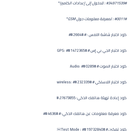
#34971539#
: للدخول إلى إعدادات الكاميرا
*
#0011#
: لمعرفة معلومات حول GSM
*
كود اختبار شاشة اللمس :
#
#2664#
#
كود اختبار الجي بي إس GPS:
#
#1472365#
#
كود اختبار الصوت Audio:
#
#0289#
#
كود اختبار اللاسلكي wireless:
#
#232339#
#
كود إعادة تهيئة هاتفك الذكي:
3855#
2767
كود معرفة معلومات عن هاتفك الذكي:
#
#4636#
#
كود تمكين Test Mode :
#￼
#19732840#
#