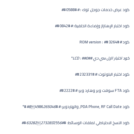
كود عرض خدمات جوجل توك :
#
#0588#
#
كود اختبار الإهتزاز وإضاءة الخلفية:
#
#0842#
#
كود ROM version :
#
#3264#
#
كود اختبار الإل سي دي LCD :
#
#
#0
#
*
كود اختبار البلوتوث:
#
#232331#
#
كود FTA سوفت وير وهارد وير:
#
#2222#
#
كود PDA Phone, RF Call Date, والهاردوير:
#
#4986
265046￼8#
#
*
كود النسخ الاحتياطي لملفات الوسائط: #
#273283
6￼63282
255
#
#