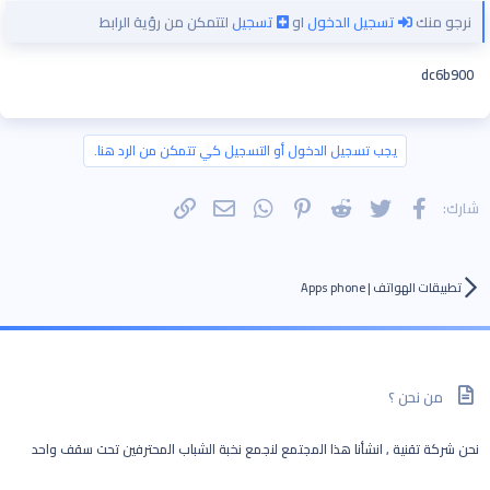
نرجو منك
تسجيل الدخول
او
تسجيل
لتتمكن من رؤية الرابط
dc6b900
يجب تسجيل الدخول أو التسجيل كي تتمكن من الرد هنا.
فيسبوك
تويتر
Reddit
Pinterest
WhatsApp
الرابط
البريد الإلكتروني
شارك:
تطبيقات الهواتف | Apps phone
من نحن ؟
نحن شركة تقنية , انشأنا هذا المجتمع لنجمع نخبة الشباب المحترفين تحت سقف واحد