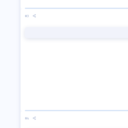
#3
#4