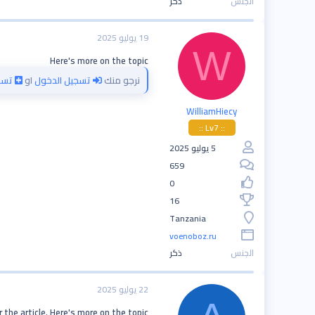
الجنس
ذكر
19 يوليو 2025
W
Here's more on the topic
نرجو منك
تسجيل الدخول
او
تسج
WilliamHiecy
:: Lv7 ::
5 يوليو 2025
659
0
16
Tanzania
voenoboz.ru
الجنس
ذكر
22 يوليو 2025
 the article. Here's more on the topic