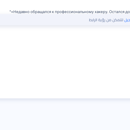
Недавно обращался к профессиональному хакеру. Остался довол
يل
لتتمكن من رؤية الرابط