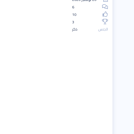
6
10
3
الجنس
ذكر