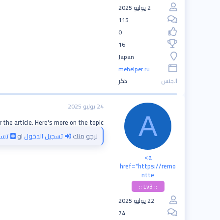
2 يوليو 2025
115
0
16
Japan
mehelper.ru
الجنس
ذكر
24 يوليو 2025
A
 the article. Here's more on the topic
نرجو منك
تسجيل الدخول
او
تسج
<a
href="https://remo
ntte
:: Lv3 ::
22 يوليو 2025
74