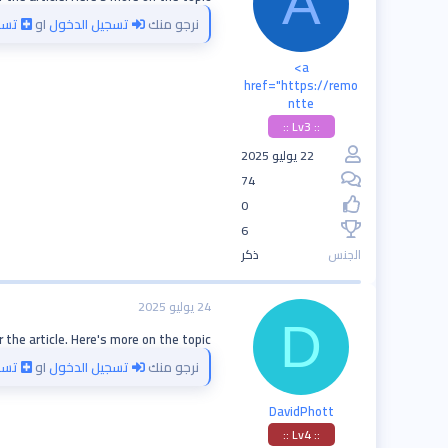
A
نرجو منك
تسجيل الدخول
او
تسج
<a
href="https://remo
ntte
:: Lv3 ::
22 يوليو 2025
74
0
6
الجنس
ذكر
24 يوليو 2025
D
 the article. Here's more on the topic
نرجو منك
تسجيل الدخول
او
تسج
DavidPhott
:: Lv4 ::