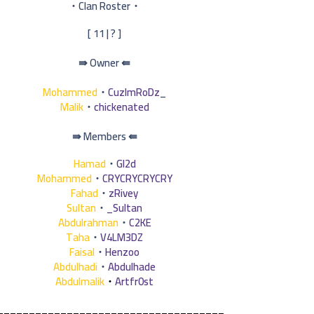
・Clan Roster・
[ ? | 11 ]
⇚ Owner ⇛
Mohammed
・
CuzImRoDz
_
Malik
・
chickenated
⇚ Members ⇛
Hamad
・
Gl2d
Mohammed
・
CRYCRYCRYCRY
Fahad
・
zRivey
Sultan
・
_Sultan
Abdulrahman
・
C2KE
Taha
・
V4LM3DZ
Faisal
・
Henzoo
Abdulhadi
・
Abdulhade
Abdulmalik
・
Artfr0st
____________________________________