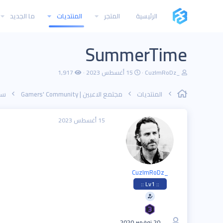
الرئيسية
المتجر
المنتديات
ما الجديد
SummerTime
ب
ت
CuzImRoDz_
15 أغسطس 2023
1,917
ا
ا
د
ر
المنتديات
مجتمع الاعبين | Gamers' Community
سير
ئ
ي
ا
خ
ل
ا
م
ل
15 أغسطس 2023
و
ب
ض
د
و
ء
ع
CuzImRoDz_
:: Lv1 ::
20 نوفمبر 2020