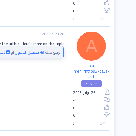
0
6
الجنس
ذكر
26 يوليو 2025
A
 the article. Here's more on the topic
نرجو منك
تسجيل الدخول
او
تسج
<a
href="https://taya-
aut
:: Lv2 ::
26 يوليو 2025
48
0
6
الجنس
ذكر