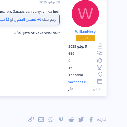
29 يوليو 2025
W
ен. Заказывал услугу - <a href="
نرجو منك
تسجيل الدخول
او
تسج
WilliamHiecy
">Защита от хакеров</a>
:: Lv7 ::
5 يوليو 2025
659
0
16
Tanzania
voenoboz.ru
الجنس
ذكر
فيسبوك
تويتر
Reddit
Pinterest
WhatsApp
الرابط
البريد الإلكتروني
شارك: