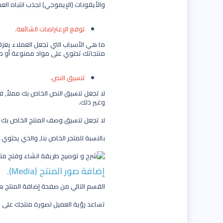
والأيقونات (الإيموجي) لجذب انتباه العم
توقع الإعتراضات الشائعة.
ما هي الأسباب التي تجعل العملاء يعز
منتجاتك تحتوي على مواد ممنوعة أو م
تنسيق النص.
لا تجعل تنسيق النص الخاص بك مملاً, 
وغير ذلك.
لا تجعل تنسيق وصف المنتج الخاص بك ممل
بالنسبة للمتجر الخاص بنا, والذي يحتو
إضافة صور المنتج (Media).
القسم التالي من صفحة إضافة المنتج هو (Media), يمكنك هنا إضافة أي وسائط مرئية (صور, فيديو, GIF, صور 3D) لتساعد العميل على فهم المنتج
تساعد رؤية العميل لصورة منتجك على تخ