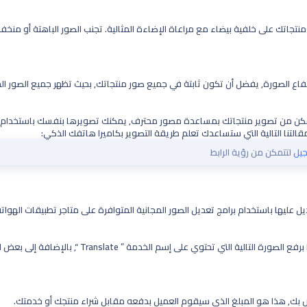
تجاتك على خلفية بيضاء مع مراعاة الإضاءة المثالية. تجنب الصور الباهتة أو منخف
تفاع الصورة, يفضل أن تكون ثابتة في جميع صور منتجاتك, بحيث تظهر جميع الصور 
مكن من تصوير منتجاتك بمساعدة مصور محترف, يمكنك تصويرها بنفسك باستخدام ه
قالتنا التالية التي ستساعدك تعلم طريقة التصوير بكاميرا هاتفك الذكي:
يل
لتتمكن من رؤية الرابط
عديل عليها باستخدام برامج تعديل الصور المجانية المتوافرة على متاجر تطبيقات ا
 التي تحتوي على إسم الخدمة ” Translate “, بالإضافة إلى بعض اللغات العالمية.
ص بك, هذا هو المبلغ الذي سيقوم العميل بدفعه مقابل شراء منتجك أو خدمتك.