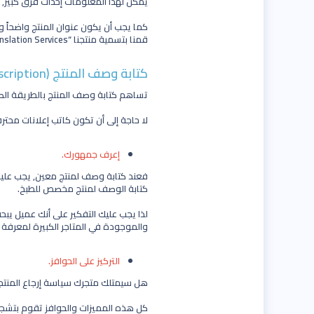
يمكن لهذا المعلومات إحداث فرق كبير, 
كما يجب أن يكون عنوان المنتج واضحاً 
قمنا بتسمية منتجنا “Translation Services”.
كتابة وصف المنتج (Description).
تساهم كتابة وصف المنتج بالطريقة الص
لا حاجة إلى أن تكون كاتب إعلانات محتر
إعرف جمهورك.
فعند كتابة وصف لمنتج معين, يجب عليك 
كتابة الوصف لمنتج مخصص للطبخ.
لذا يجب عليك التفكير على أنك عميل يب
والموجودة في المتاجر الكبيرة لمعرفة 
التركيز على الحوافز.
هل سيمتلك متجرك سياسة إرجاع المنتج
كل هذه المميزات والحوافز تقوم بتشجيع