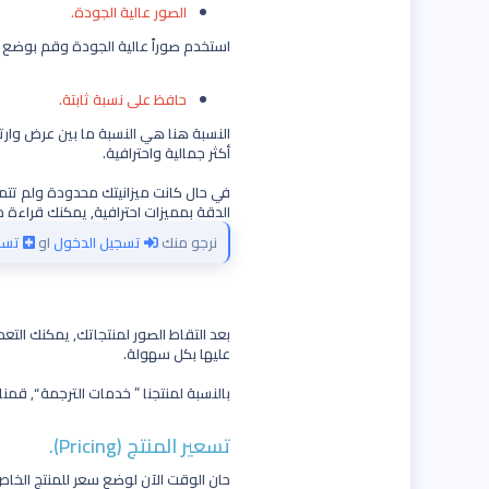
الصور عالية الجودة.
استخدم صوراً عالية الجودة وقم بوضع من
حافظ على نسبة ثابتة.
النسبة هنا هي النسبة ما بين عرض وار
أكثر جمالية واحترافية.
في حال كانت ميزانيتك محدودة ولم تت
الدقة بمميزات احترافية, يمكنك قراءة م
نرجو منك
تسجيل الدخول
او
تسج
بعد التقاط الصور لمنتجاتك, يمكنك الت
عليها بكل سهولة.
بالنسبة لمنتجنا ” خدمات الترجمة “, قمنا برفع الصورة التالية
تسعير المنتج (Pricing).
حان الوقت الآن لوضع سعر للمنتج الخا