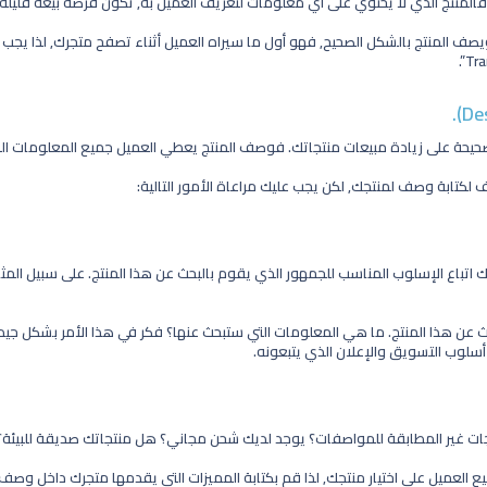
فالمنتج الذي لا يحتوي على أي معلومات لتعريف العميل به, تكون فرصه بيعه قليلة 
ويصف المنتج بالشكل الصحيح, فهو أول ما سيراه العميل أثناء تصفح متجرك, لذا يجب
حيحة على زيادة مبيعات منتجاتك. فوصف المنتج يعطي العميل جميع المعلومات التي
ف لكتابة وصف لمنتجك, لكن يجب عليك مراعاة الأمور التالية:
اتباع الإسلوب المناسب للجمهور الذي يقوم بالبحث عن هذا المنتج. على سبيل المث
حث عن هذا المنتج. ما هي المعلومات التي ستبحث عنها؟ فكر في هذا الأمر بشكل جي
أسلوب التسويق والإعلان الذي يتبعونه.
ات غير المطابقة للمواصفات؟ يوجد لديك شحن مجاني؟ هل منتجاتك صديقة للبيئة؟
 العميل على اختيار منتجك, لذا قم بكتابة المميزات التي يقدمها متجرك داخل وصف 