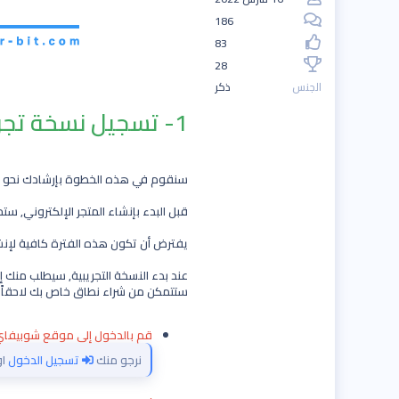
186
83
28
الجنس
ذكر
1- تسجيل نسخة تجريبية على شوبيفاي
سنقوم في هذه الخطوة بإرشادك نحو التسجيل وبدء نسخة تجريب
قبل البدء بإنشاء المتجر الإلكتروني, ستحتاج في البداية إلى التسجيل
يفترض أن تكون هذه الفترة كافية لإنشا
ستتمكن من شراء نطاق خاص بك لاحقاً مثل ( tStore.com
قم بالدخول إلى موقع شوبيفاي Shopify لتسجيل المتجر
نرجو منك
تسجيل الدخول
ا