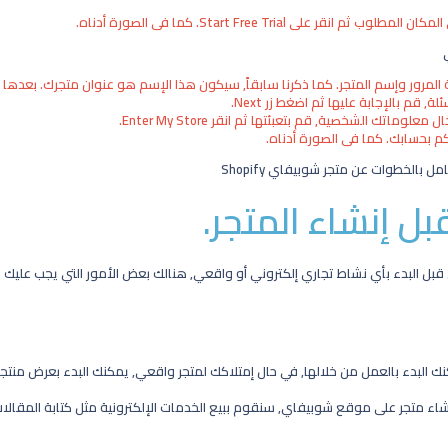
نقر على Start Free Trial. كما في الصورة أدناه.
 وإسم المتجر. كما ذكرنا سابقاً, سيكون هذا الإسم هو عنوان متجرك. بعدها انقر على زر r Store
م بالإجابة عليها ثم اضغط زر Next.
تك الشخصية, قم بتعبئتها ثم انقر Enter My Store.
م بحسابك. كما في الصورة أدناه.
بل إنشاء المتجر.
ل قبل البدء بأي نشاط تجاري إلكتروني أو واقعي, هنالك بعض الأمور التي يجب عليك 
البدء بالعمل من خلالها, في حال إمتلاكك لمتجر واقعي, يمكنك البدء بعرض منتجاتك. أو يم
اء متجر على موقع شوبيفاي, سنقوم ببيع الخدمات الإلكترونية مثل كتابة المقالات