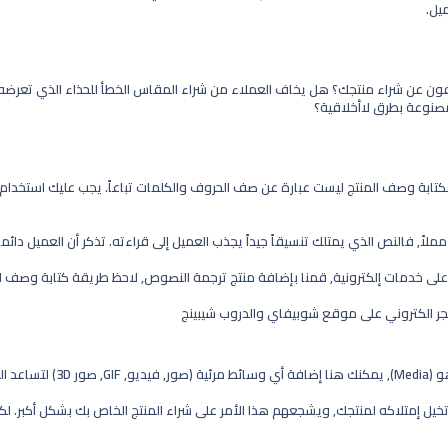
يل.
فون عن شراء منتجك؟ هل يخاف العملاء من شراء المقاس الخطأ للحذاء الذي تعرضه
صنوعة بطرق لاأخلاقية؟
فكتابة وصف المنتج ليست عبارة عن صف الحروف والكلمات تباعاً. يجب عليك استخد
اً, فالنص الذي يمتلك تنسيقاً جيداً يجذب العميل إلى قراءته. تذكر أن العميل دائ
ي على خدمات إلكترونية, قمنا بإضافة منتج ترجمة النصوص, لاحظ طريقة كتابة وصف ال
 بشكل أفضل.
يل إمتلاكه لمنتجك, ويشجعهم هذا الأمر على شراء المنتج الخاص بك بشكل أكبر. لكن