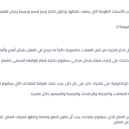
نب الأسماء الطويلة التي يصعب حفظها. وحاول اختيار إسم قصير وبسيط يمكن للعمي
ل تذكر متجرك من قبل العملاء, فالصورة دائماً ما ترسخ في العقل بشكل أسرع وأف
ساعدك على إنشاء شعار بشكل مجاني, سنقوم باختيار شعار موقعنا الرسمي كشعار ل
 الإلكترونية على متجرك. لكن على كل حال, يجب عليك معرفة المنتجات التي ستقوم بب
المقالات والترجمة والإعلانات والبرمجة والتصميم داخل متجرنا.
ن المنتج الذي سيقوم بشراءه, يجب أن تكون الصور واضحة وتظهر مميزات المنتج. كم
ن المنتج.