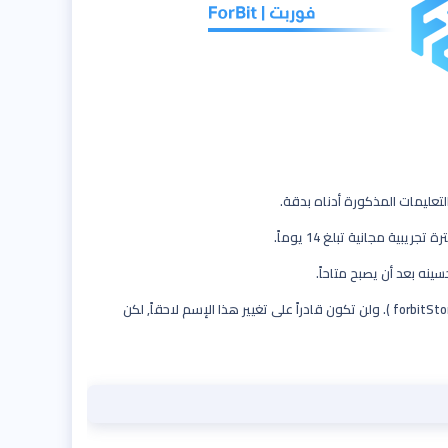
نه بعد أن يصبح متاحاً.
عند بدء النسخة التجريبية, سيطلب منك إدخال إسم المتجر, والذي سيصبح عنوان URL الخاص بمتجرك مثل ( forbitStore.myshopify.com ). ولن تكون قادراً على تغيير هذا الإسم لاحقاً, لكن