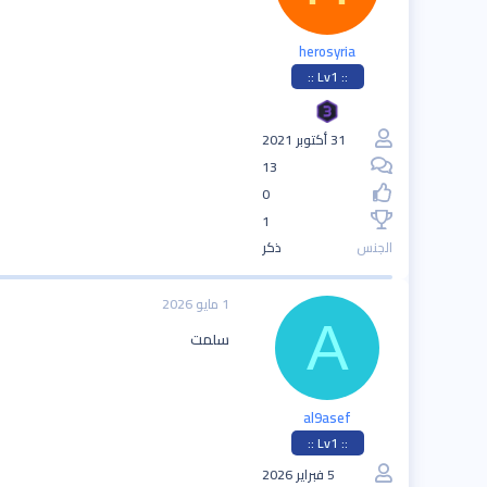
herosyria
:: Lv1 ::
31 أكتوبر 2021
13
0
1
الجنس
ذكر
1 مايو 2026
A
سلمت
al9asef
:: Lv1 ::
5 فبراير 2026