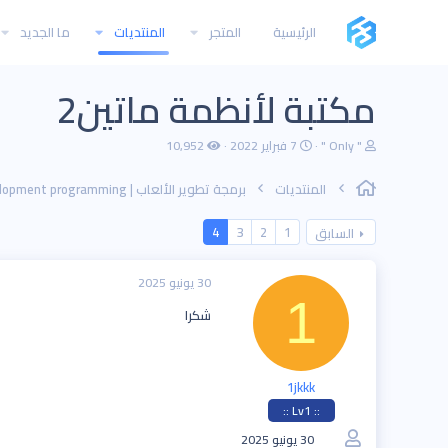
الرئيسية
المتجر
المنتديات
ما الجديد
مكتبة لأنظمة ماتين2
ب
ت
" Only "
7 فبراير 2022
10,952
ا
ا
د
ر
المنتديات
ئ
ي
ا
خ
ل
ا
4
3
2
1
السابق
م
ل
و
ب
ض
د
30 يونيو 2025
و
ء
1
ع
شكرا
1jkkk
:: Lv1 ::
30 يونيو 2025