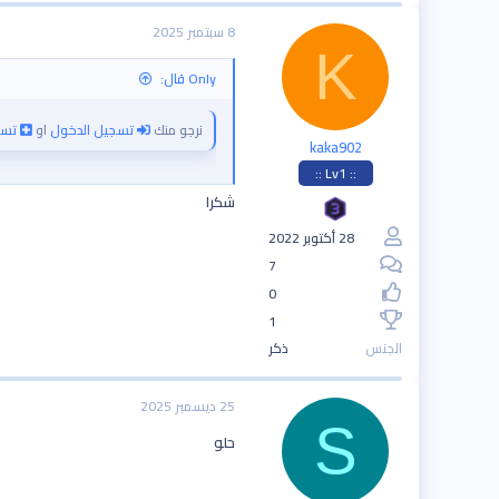
8 سبتمبر 2025
K
Only قال:
نرجو منك
تسجيل الدخول
او
تسج
kaka902
:: Lv1 ::
شكرا
28 أكتوبر 2022
7
0
1
الجنس
ذكر
25 ديسمبر 2025
S
حلو