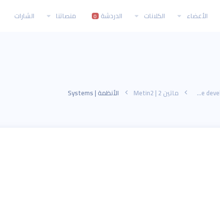
الأعضاء
الكلانات
الدردشة
منصاتنا
الشارات
0
برمجة تطوير الألعاب | Game development programming
ماتين 2 | Metin2
الأنظمة | Systems