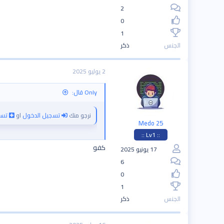
2
0
1
الجنس
ذكر
2 يوليو 2025
Only قال:
نرجو منك
تسجيل الدخول
او
تسج
Medo 25
:: Lv1 ::
كفو
17 يونيو 2025
6
0
1
الجنس
ذكر