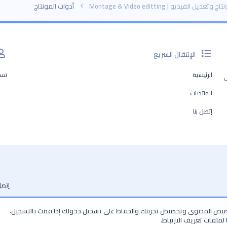
 وتعديل الفيديو | Montage & Video editting
أدوات المونتاج
الإنتقال السريع
الرئيسية
تسج
ف
المنتديات
إتصل بنا
إتصل
خصيص المحتوى وتخصيص تجربتك والحفاظ على تسجيل دخولك إذا قمت بالتسجيل.
لملفات تعريف الارتباط.