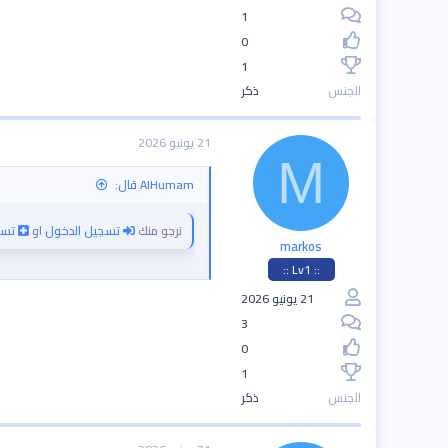
1
0
1
الجنس
ذكر
21 يونيو 2026
M
AlHumam قال:
نرجو منك
تسجيل الدخول
او
تسج
markos
:: Lv1 ::
21 يونيو 2026
3
0
1
الجنس
ذكر