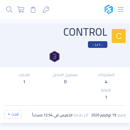
CONTROL
C
:: Lv1 ::
المشاركات
مستوى التفاعل
الشارات
1
0
4
النقاط
1
البحث
إنضم
19 نوفمبر 2020
آخر نشاط
الخميس في 12:54 مساءاً