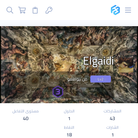
Elgaidi
·
من
بيونغمو
:: Lv2 ::
المشاركات
الحلول
مستوى التفاعل
40
1
43
الشارات
النقاط
18
1