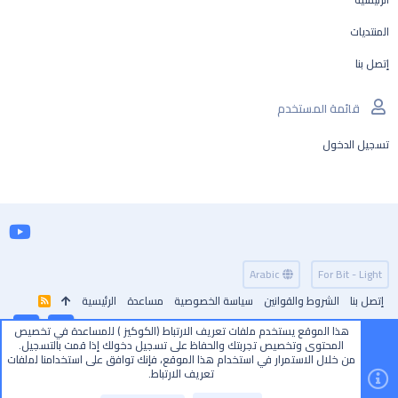
المنتديات
إتصل بنا
قائمة المستخدم
تسجيل الدخول
Arabic
For Bit - Light
إتصل بنا
الشروط والقوانين
سياسة الخصوصية
مساعدة
الرئيسية
R
S
S
هذا الموقع يستخدم ملفات تعريف الارتباط (الكوكيز ) للمساعدة في تخصيص
أعلى
أسفل
المحتوى وتخصيص تجربتك والحفاظ على تسجيل دخولك إذا قمت بالتسجيل.
من خلال الاستمرار في استخدام هذا الموقع، فإنك توافق على استخدامنا لملفات
تعريف الارتباط.