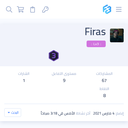
Firas
:: Lv3 ::
المشاركات
مستوى التفاعل
الشارات
1
9
67
النقاط
8
البحث
إنضم
4 مارس 2021
آخر نشاط
الأمس في 3:18 صباحاً