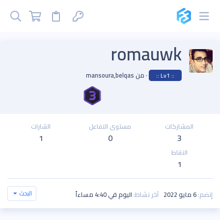
romauwk
·
من
mansoura,belqas
:: Lv1 ::
المشاركات
مستوى التفاعل
الشارات
1
0
3
النقاط
1
البحث
إنضم
6 مايو 2022
آخر نشاط
اليوم في 4:40 مساءاً