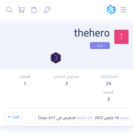
thehero
T
:: Lv2 ::
المشاركات
مستوى التفاعل
الشارات
1
3
29
النقاط
3
البحث
إنضم
16 مارس 2022
آخر نشاط
الخميس في 3:17 صباحاً