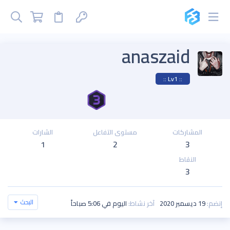
anaszaid
:: Lv1 ::
المشاركات
مستوى التفاعل
الشارات
1
2
3
النقاط
3
البحث
إنضم
19 ديسمبر 2020
آخر نشاط
اليوم في 5:06 صباحاً