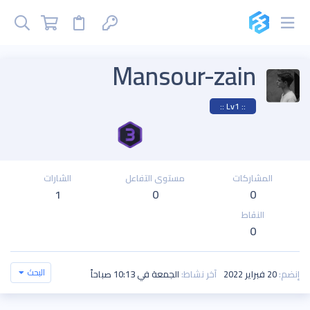
Mansour-zain
:: Lv1 ::
المشاركات
مستوى التفاعل
الشارات
1
0
0
النقاط
0
البحث
إنضم
20 فبراير 2022
آخر نشاط
الجمعة في 10:13 صباحاً