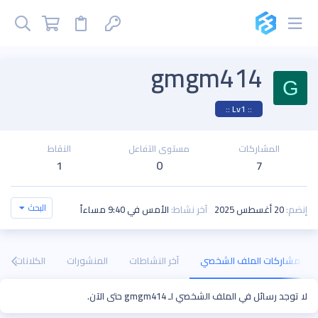
gmgm414
G
:: Lv1 ::
المشاركات
مستوى التفاعل
النقاط
1
0
7
البحث
إنضم
20 أغسطس 2025
آخر نشاط
الأمس في 9:40 مساءاً
مشاركات الملف الشخصي
آخر النشاطات
المنشورات
الكلانات
لا توجد رسائل في الملف الشخصي لـ gmgm414 حتى الآن.