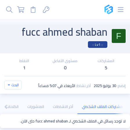
fucc ahmed shaban
F
:: Lv1 ::
المشاركات
مستوى التفاعل
النقاط
1
0
5
البحث
إنضم
30 يوليو 2025
آخر نشاط
الأربعاء في 5:07 مساءاً
مشاركات الملف الشخصي
آخر النشاطات
المنشورات
الكلانات
لا توجد رسائل في الملف الشخصي لـ fucc ahmed shaban حتى الآن.