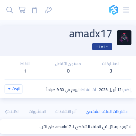
amadx17
:: Lv1 ::
المشاركات
مستوى التفاعل
النقاط
1
0
3
البحث
إنضم
12 أبريل 2025
آخر نشاط
اليوم في 9:30 صباحاً
مشاركات الملف الشخصي
آخر النشاطات
المنشورات
الكلانات
لا توجد رسائل في الملف الشخصي لـ amadx17 حتى الآن.