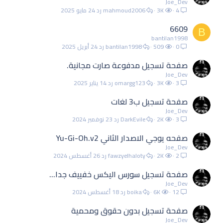
Joe_Dev
4
3K
mahmoud2006
24 مايو 2025
6609
B
bantilan1998
0
509
bantilan1998
24 أبريل 2025
صفحة تسجيل مدفوعة صارت مجانية.
Joe_Dev
3
3K
omargg123
14 يناير 2025
صفحة تسجيل ب3 لغات
Joe_Dev
3
2K
DarkEvile
23 نوفمبر 2024
صفحه يوجي الاصدار الثاني Yu-Gi-Oh.v2
Joe_Dev
2
2K
fawzyelhaloty
26 أغسطس 2024
صفحة تسجيل سورس اليكس خفييف جدا...
Joe_Dev
12
6K
boika
18 أغسطس 2024
صفحة تسجيل بدون حقوق ومحمية
Joe_Dev