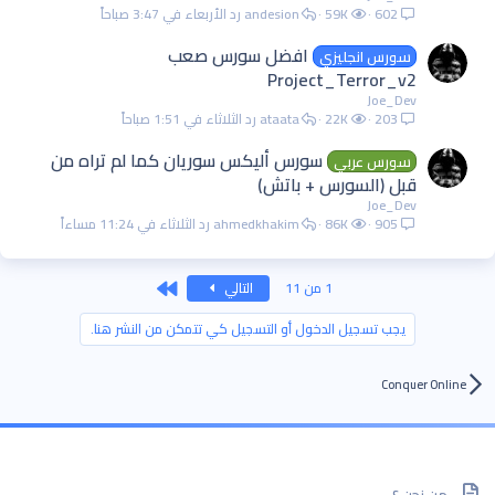
602
59K
andesion
الأربعاء في 3:47 صباحاً
افضل سورس صعب
سورس انجليزي
Project_Terror_v2
Joe_Dev
203
22K
ataata
الثلاثاء في 1:51 صباحاً
سورس أليكس سوريان كما لم تراه من
سورس عربي
قبل (السورس + باتش)
Joe_Dev
905
86K
ahmedkhakim
الثلاثاء في 11:24 مساءاً
الاخير
1 من 11
التالي
يجب تسجيل الدخول أو التسجيل كي تتمكن من النشر هنا.
Conquer Online