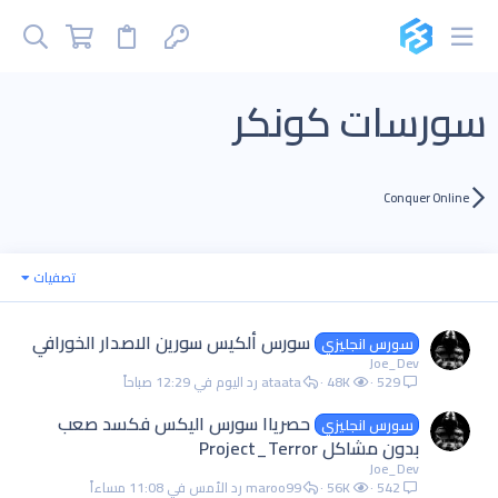
سورسات كونكر
Conquer Online
تصفيات
سورس ألكيس سورين الاصدار الخورافي
سورس انجليزي
Joe_Dev
529
48K
ataata
اليوم في 12:29 صباحاً
حصرياا سورس اليكس فكسد صعب
سورس انجليزي
بدون مشاكل Project_Terror
Joe_Dev
542
56K
maroo99
الأمس في 11:08 مساءاً