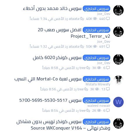
سورس خالد محمد بدون أخطاء
سورس انجليزي
Joe_Dev
440
40K
ataata
الأمس في 1:34 مساءاً
افضل سورس صعب 2D
سورس انجليزي
Project_Terror_v2
Joe_Dev
491
50K
ataata
الأمس في 1:32 مساءاً
سورس كونكر 6020 كامل
سورس انجليزي
Joe_Dev
6
3K
tree
الأمس في 8:58 صباحاً
سورس لعبة Mortal-Co اللي اتسرب
سورس انجليزي
Mstafa Mowafy
13
3K
tree
الأمس في 8:56 صباحاً
سورس 5517-5530-5695-5700
سورس انجليزي
W
waleed nowair
6
2K
tree
الأمس في 8:54 صباحاً
سورس كونكر تهيس بدون مشاكل
سورس انجليزي
وهكر نهائى – Source WKConquer V164