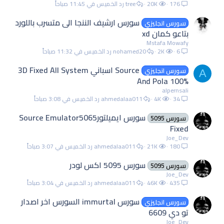
176
20K
tree
الخميس في 11:45 صباحاً
سورس ارشيف الننجا الى متسرب باللورد
سورس انجليزي
بتاعو كمان xd
Mstafa Mowafy
6
2K
nohamed20
الخميس في 11:32 صباحاً
Source اسباني 3D Fixed All System
سورس انجليزي
A
And Pola 100%
alpernsali
34
4K
ahmedalaa011
الخميس في 3:08 صباحاً
سورس ايميلتورSource Emulator5065
سورس 5095
Fixed
Joe_Dev
180
21K
ahmedalaa011
الخميس في 3:07 صباحاً
سورس 5095 اكس لودر
سورس 5095
Joe_Dev
435
46K
ahmedalaa011
الخميس في 3:04 صباحاً
سورس immurtal السورس اخر اصدار
سورس انجليزي
تو دي 6609
Joe_Dev