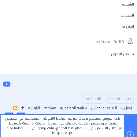
الرئيسية
المنتديات
إتصل بنا
قائمة المستخدم
تسجيل الدخول
Arabic
For Bit - Light
إتصل بنا
الشروط والقوانين
سياسة الخصوصية
مساعدة
الرئيسية
R
S
S
هذا الموقع يستخدم ملفات تعريف الارتباط (الكوكيز ) للمساعدة في تخصيص
أعلى
أسفل
المحتوى وتخصيص تجربتك والحفاظ على تسجيل دخولك إذا قمت بالتسجيل.
من خلال الاستمرار في استخدام هذا الموقع، فإنك توافق على استخدامنا لملفات
تعريف الارتباط.