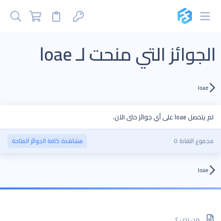
الجوائز التي منحت لـ loae
loae
لم يتحصل loae على أي جوائز حتى الآن.
مجموع النقاط: 0
مشاهدة كافة الجوائز المتاحة
loae
من نحن ؟