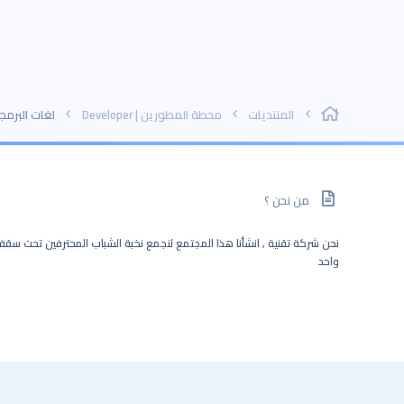
المنتديات
محطة المطورين | Developer
لغات البرمجة | ing languages
من نحن ؟
نحن شركة تقنية , انشأنا هذا المجتمع لنجمع نخبة الشباب المحترفين تحت سق
واحد