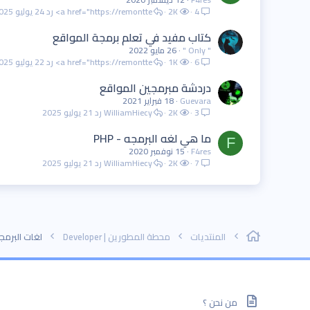
4
2K
<a href="https://remontte
24 يوليو 2025
كتاب مفيد في تعلم برمجة المواقع
" Only "
26 مايو 2022
6
1K
<a href="https://remontte
22 يوليو 2025
دردشة مبرمجين المواقع
Guevara
18 فبراير 2021
3
2K
WilliamHiecy
21 يوليو 2025
ما هي لغه البرمجه - PHP
F
F4res
15 نوفمبر 2020
7
2K
WilliamHiecy
21 يوليو 2025
المنتديات
محطة المطورين | Developer
لغات البرمجة | ing languages
من نحن ؟