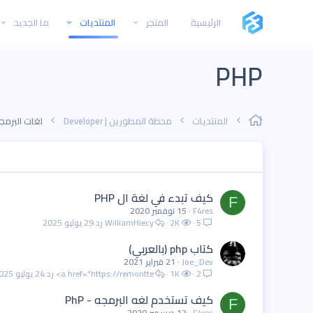
الرئيسية
المتجر
المنتديات
ما الجديد
PHP
المنتديات
محطة المطورين | Developer
لغات البرمجة | ing languages
كيف تبدء في لغة ال PHP
F
F4res
15 نوفمبر 2020
5
2K
WilliamHiecy
29 يوليو 2025
كتاب php (بالعربي)
Joe_Dev
21 فبراير 2021
2
1K
<a href="https://remontte
24 يوليو 2025
كيف تستخدم لغه البرمجه - PhP
F
F4res
12 ديسمبر 2020